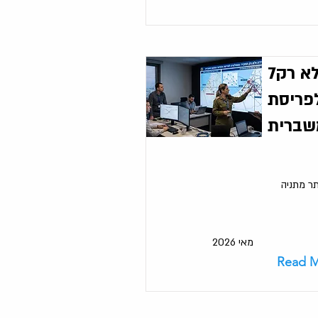
7באוקטובר -למידה ולא רק
לפריסת
שברית
ר מתניה
מאי 2026
Read 