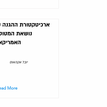
ארכיטקטורת ההגנה 
נושאת המטוס
האמריקא
יובל אקהאוס
ead More