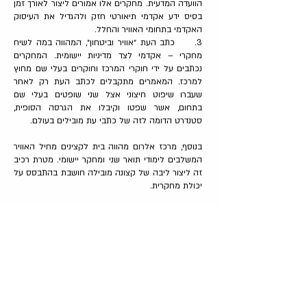
הוועדה המדעית. מחקרים אלו אמורים ליצור לאורך זמן
בסיס ידע אקדמי תיאורטי חזק ולהגדיל את העיסוק
האקדמי בתחומי האוויר והחלל.
3. כתב העת ״אוויר וביטחון״, המהווה במה לשיח
מחקרי – אקדמי לצד מדיניות יישומית. המחקרים
נכתבים על ידי חוקרי המרכז וחוקרים בעלי שם מחוץ
למרכז. המאמרים מתקבלים לכתב העת רק לאחר
שעברו שיפוט חיצוני אצל שני שופטים בעלי שם
בתחום, אשר שפטו וקיבלו את הגרסה הסופית,
סטנדרט הדומה לזה של כתבי עת מובילים בעולם.
בנוסף, מרכז אלרום מהווה בית לקצינים מחיל האוויר
המשלבים לימודי תואר שני ומחקר יישומי. מטרת רכיב
זה ליצור ליבה של קצונה מובילה חושבת בהתבסס על
יכולת מחקרית.
ועדות וצוות המרכז
חוקרים