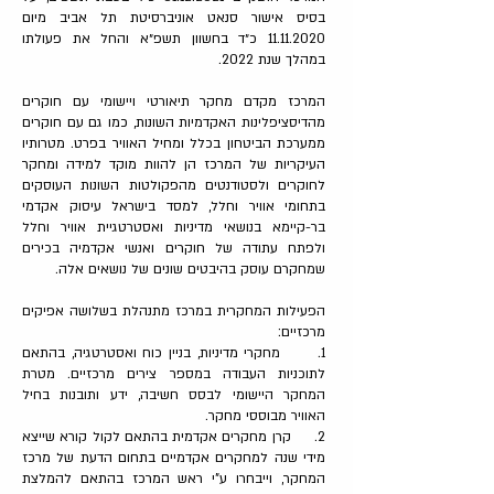
בסיס אישור סנאט אוניברסיטת תל אביב מיום
11.11.2020
כ״ד בחשוון תשפ״א והחל את פעולתו
במהלך שנת 2022.
המרכז מקדם מחקר תיאורטי ויישומי עם חוקרים
מהדיסציפלינות האקדמיות השונות, כמו גם עם חוקרים
ממערכת הביטחון בכלל ומחיל האוויר בפרט. מטרותיו
העיקריות של המרכז הן להוות מוקד למידה ומחקר
לחוקרים ולסטודנטים מהפקולטות השונות העוסקים
בתחומי אוויר וחלל, למסד בישראל עיסוק אקדמי
בר-קיימא בנושאי מדיניות ואסטרטגיית אוויר וחלל
ולפתח עתודה של חוקרים ואנשי אקדמיה בכירים
שמחקרם עוסק בהיבטים שונים של נושאים אלה.
הפעילות המחקרית במרכז מתנהלת בשלושה אפיקים
מרכזיים:
1. מחקרי מדיניות, בניין כוח ואסטרטגיה, בהתאם
לתוכניות העבודה במספר צירים מרכזיים. מטרת
המחקר היישומי לבסס חשיבה, ידע ותובנות בחיל
האוויר מבוססי מחקר.
2. קרן מחקרים אקדמית בהתאם לקול קורא שייצא
מידי שנה למחקרים אקדמיים בתחום הדעת של מרכז
המחקר, וייבחרו ע"י ראש המרכז בהתאם להמלצת