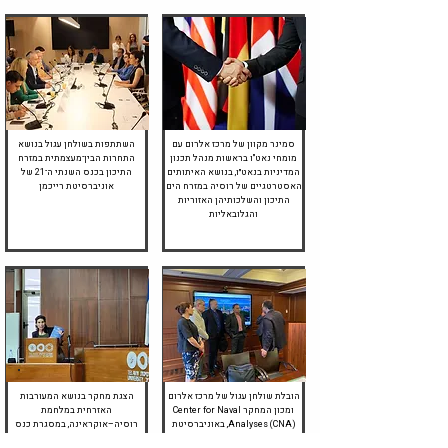
יוני 2023
יוני 2023
סמינר מקוון של מרכז אלרום עם
השתתפות בשולחן עגול בנושא
מומחי נאט"ו בראשות מנהל תכנון
התחרות הבין־מעצמתית במזרח
המדיניות בנאט״ו, בנושא האיתותים
התיכון בכנס השנתי ה־21 של
האסטרטגיים של רוסיה במזרח הים
אוניברסיטת רייכמן
התיכון והשלכותיהן האזוריות
והגלובאליות
יולי 2022
מרץ 2023
הובלת שולחן עגול של מרכז אלרום
הצגת מחקר בנושא המעורבות
ומכון המחקר Center for Naval
האזרחית במלחמת
Analyses (CNA), באוניברסיטת
רוסיה–אוקראינה, במסגרת כנס
ג׳ורג׳טאון, וושינגטון די.סי, בנושא
לציון שנה לפרוץ המלחמה