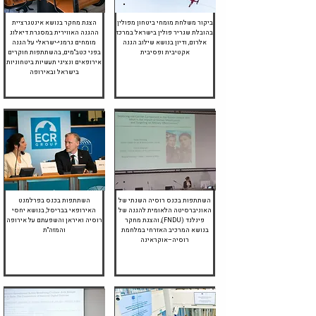
אוקטובר 2025
ינואר 2026
ביקור משלחת מומחי ביטחון מפולין
הצגת מחקר בנושא אינטגרציית
בהובלת שגריר פולין בישראל במרכז
ההגנה האווירית במסגרת דיאלוג
אלרום, ודיון בנושא שילוב הגנה
מומחים גרמני-ישראלי על הגנה
אקטיבית ופסיבית
בפני כטב"מים, בהשתתפות חוקרים
אירופאים ונציגי תעשיות ביטחוניות
בישראל ובאירופה
פברואר 2025
אפריל 2025
השתתפות בכנס רוסיה השנתי של
השתתפות בכנס בפרלמנט
האוניברסיטה הלאומית להגנה של
האירופאי בבריסל, בנושא יחסי
פינלנד (FNDU), והצגת מחקר
רוסיה ואיראן והשפעתם על אירופה
בנושא המרכיב האזרחי במלחמת
והמזה"ת
רוסיה–אוקראינה