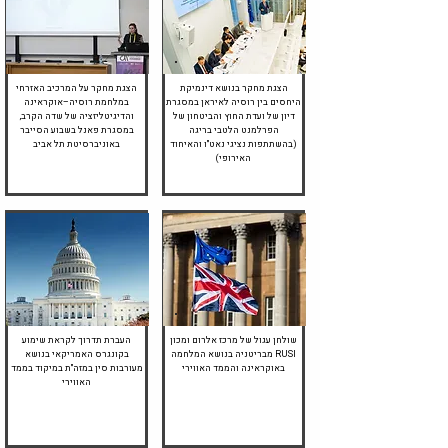
יוני 2024
יוני 2024
הצגת מחקר בנושא דינמיקת
הצגת מחקר על המרכיב האזרחי
היחסים בין רוסיה לאיראן במסגרת
במלחמת רוסיה–אוקראינה
דיון של ועדת החוץ והביטחון של
והדיגיטליזציה של שדה הקרב,
הפרלמנט הלטבי בריגה
במסגרת פאנל בשבוע הסייבר
(בהשתתפות נציגי נאט"ו והאיחוד
באוניברסיטת תל אביב
האירופי)
ספטמבר 2023
מרץ 2024
שולחן עגול של מרכז אלרום ומכון
העברת תדרוך לקראת שימוע
RUSI מבריטניה בנושא המלחמה
בקונגרס האמריקאי בנושא
באוקראינה והממד האווירי
מעורבות סין במזה"ת במיקוד בממד
האווירי