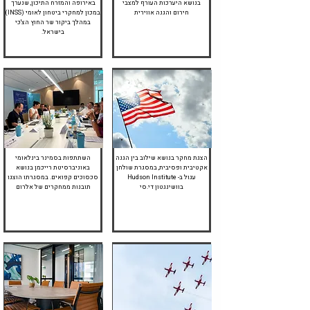
בנושא היערכות העורף למצבי
באירופה והמזרח התיכון, שנערך
חירום והגנה אווירית
במכון למחקרי ביטחון לאומי (INSS)
במהלך ביקור שר החוץ הצ'כי
בישראל.
ינואר 2026
יוני 2026
הצגת מחקר בנושא שילוב בין הגנה
השתתפות בסמינר בינלאומי
אקטיבית ופסיבית, במסגרת שולחן
באוניברסיטת רייכמן בנושא
עגול ב- Hudson Institute
סכסוכים קפואים. במסגרתו הוצגו
בוושינגטון די.סי
תובנות ממחקרים של אלרום