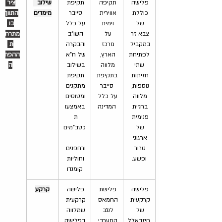
פלישה 
תקיפה 
תקיפת 
שילוב  
ציר 
כוללת 
אווירית 
סייבר 
מימדים
התווך 
של 
וימית 
על כלל 
בו 
צבא זר 
על 
השו"ב 
מתרחש
במקביל 
מרכז 
והבקרה 
ת 
לפתיחת
הארץ, 
של ח"א 
ההפתע
 שתי 
מלווה 
בשילוב 
ה
חזיתות 
בתקיפת
תקיפת 
נוספות, 
 סייבר 
מתקנים 
מלווה 
על כלל 
ומטוסים 
בחזית 
המדינה
באמצעו
פנימית 
ת 
של 
כטב"מים
ארגוני 
טרור 
ורחפנים 
ופשע.
וחוליות 
קומנדו
פלישה 
פלישת 
פלישה 
קרקע
קרקעית 
החמאס 
קרקעית 
של 
לנגב 
שמלווה 
חיזבאלל
המערבי 
בפלישה