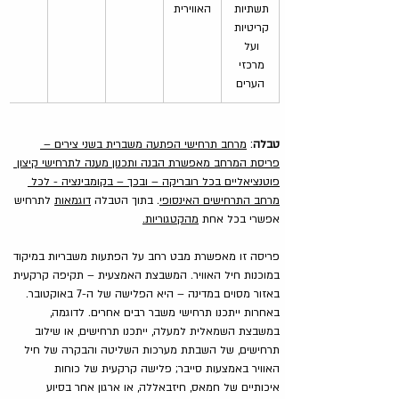
תשתיות 
האווירית
קריטיות 
ועל 
מרכזי 
הערים
טבלה
: 
מרחב תרחישי הפתעה משברית בשני צירים – 
פריסת המרחב מאפשרת הבנה ותכנון מענה לתרחישי קיצון 
פוטנציאליים בכל רובריקה – ובכך – בקומבינציה - לכל 
מרחב התרחישים האינסופי
. בתוך הטבלה 
דוגמאות
 לתרחיש 
אפשרי בכל אחת 
מהקטגוריות.
פריסה זו מאפשרת מבט רחב על הפתעות משבריות במיקוד 
במוכנות חיל האוויר. המשבצת האמצעית – תקיפה קרקעית 
באזור מסוים במדינה – היא הפלישה של ה-7 באוקטובר. 
באחרות ייתכנו תרחישי משבר רבים אחרים. לדוגמה, 
במשבצת השמאלית למעלה, ייתכנו תרחישים, או שילוב 
תרחישים, של השבתת מערכות השליטה והבקרה של חיל 
האוויר באמצעות סייבר; פלישה קרקעית של כוחות 
איכותיים של חמאס, חיזבאללה, או ארגון אחר בסיוע 