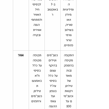
ה 
ב-7 
 לבסיסי 
ומיליציות
באוקטוב
חיל 
 מירדן 
ר
האוויר 
ו/או 
ולמתחמי
סוריה, 
 הגנה 
בשילוב 
אווירית 
גורמי 
ובקרה
טרור 
פנימיים.
התקפה 
כטב"מים
תקיפה 
אוויר
מקיפה 
 וטילים 
מקיפה 
בהספק 
בהיקף 
על כלל 
גבוה 
עצום 
בסיסי 
מאוד 
על כלל 
ח"א 
של 
בסיסי 
באמצעו
טילים, 
צה"ל 
ת 
רקטות 
בצפון 
טילים, 
וכטב"מי
ועל 
כטב"מים
ם על 
צוותי 
 ורחפנים
100 
ההגנה 