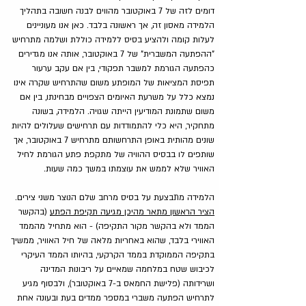
דומים לזה של 7 באוקטובר מהווים לבנה חשובה בתהליך 
הלמידה מאסון זה, אך ראשונה בלבד. כאן אנו מעוניינים 
לעלות קומה ולהציע בסיס ללמידה כוללת ושלמה מתרחיש 
"ההפתעה המשברית" של 7 באוקטובר, אותה אנו מגדירים 
כהפתעה הגורמת למשבר תפקודי, בין אם עקב ערעור 
תפיסת המציאות של המופתע משום שהתרחיש שקרה אינו 
נמצא כלל על משרעת האיומים הצפויים מבחינתו, בין אם 
משום שתמונת המודיעין הייתה שגויה. הלמידה, בשונה 
מתחקיר, היא כלי להתמודדות עם תרחישים שעלולים להיות 
שונים מהותית באופן התרחשותם מתרחיש 7 באוקטובר, אך 
שותפים לו בבסיס ההוויה של מתקפת פתע הגורמת לחיל 
האוויר שלא לממש את עוצמתו במשך כמה שעות.
הלמידה מתבצעת על בסיס מרחב שלם הנוצר משני צירים. 
הציר הראשון מתאר מהיכן מגיעה תקיפת הפתע
 (בהקשר 
הממד ולא בהקשר מקור התקיפה) - הוא מתחיל מהממד 
האווירי בלבד, שהוא באחריות מלאה של חיל האוויר, ממשיך 
בתקיפה הממוקדת בממד הקרקעי, בהיותו הממד העיקרי 
לכיבוש שטח במלחמה שמאיים על ריבונות המדינה 
ושרידותה (פלישת החמאס ב-7 באוקטובר), ולבסוף מגיע 
לתרחיש הפתעה משברי במספר ממדים בעת ובעונה אחת 