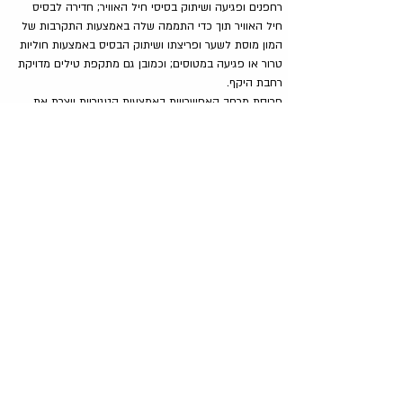
רחפנים ופגיעה ושיתוק בסיסי חיל האוויר; חדירה לבסיס 
חיל האוויר תוך כדי התממה שלה באמצעות התקרבות של 
המון מוסת לשער ופריצתו ושיתוק הבסיס באמצעות חוליות 
טרור או פגיעה במטוסים; וכמובן גם מתקפת טילים מדויקת 
רחבת היקף.
פריסת מרחב האפשרויות באמצעות קטגוריות יוצרת את 
מפת התרחישים. לא תרחיש ייחוס אחד, אלא תשעה 
תרחישים שונים המייצגים קטגוריות שונות. בחירת תרחיש 
קצה (מייצג קיצוני) בכל אחד מתשעת הריבועים הנוצרים 
והתכוננות אליהם תאפשר מוכנות גם לתרחישים אחרים 
שלא הועלו במפורש, בבחינת "קל וחומר". כלומר, פחות 
חשוב מה התרחיש הספציפי אליו מתכוננים, אלא עצם 
קיומו של תרחיש קצה בכל אחת מהקטגוריות.
כיצד הטופולוגיה המוצעת מאפשרת להתמודד עם הפתעה 
משברית, שכשמה כן היא – הפתעה, הגוררת ערעור תפיסת 
מציאות ומשבר מוכנות נפשי?
התשובה מבוססת על הלוגיקה תלת השלבית הבאה של 
תהליך הלמידה מבוסס הטופולוגיה המוצעת לפריסת מרחב 
תרחישי ההפתעה המשברית. ראשית, פריסת המרחב 
מבוססת על ניתוח עקרוני שלם על-פני שני צירים של 
הפתעה משברית אפשרית, מרחב לוגי שנוצר על-פי ניתוח 