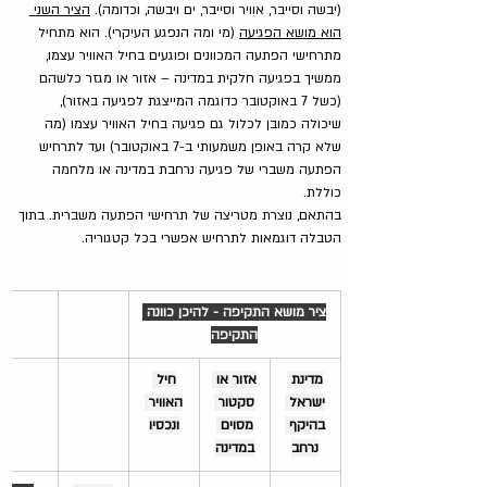
(יבשה וסייבר, אוויר וסייבר, ים ויבשה, וכדומה). 
הציר השני 
הוא מושא הפגיעה
 (מי ומה הנפגע העיקרי). הוא מתחיל 
מתרחישי הפתעה המכוונים ופוגעים בחיל האוויר עצמו, 
ממשיך בפגיעה חלקית במדינה – אזור או מגזר כלשהם 
(כשל 7 באוקטובר כדוגמה המייצגת לפגיעה באזור), 
שיכולה כמובן לכלול גם פגיעה בחיל האוויר עצמו (מה 
שלא קרה באופן משמעותי ב-7 באוקטובר) ועד לתרחיש 
הפתעה משברי של פגיעה נרחבת במדינה או מלחמה 
כוללת.
בהתאם, נוצרת מטריצה של תרחישי הפתעה משברית. בתוך 
הטבלה דוגמאות לתרחיש אפשרי בכל קטגוריה.
ציר מושא התקיפה - להיכן כוונה 
התקיפה
מדינת 
אזור או 
חיל 
ישראל 
סקטור 
האוויר 
בהיקף 
מסוים 
ונכסיו
נרחב
במדינה