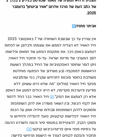
תצפית זו היא תמצית של מאמר שפורסם בגיליון 2 בכרך 2 
של כתב העת של מרכז אלרום "אוויר וביטחון" בדצמבר 
2025.
אביתר מתניה
[1]
אין עוררין על כך שבשבת השחורה של 7 באוקטובר 2023 
חיל האוויר לא הצליח לממש את עוצמתו ולבלום, או לפחות 
לצמצם באופן ניכר, את מתקפת הפתע של חמאס ופלישתו 
לנגב המערבי של מדינת ישראל. על-פי תחקיר חיל האוויר, 
ניתן לומר שחוסר האפקטיביות של החיל במהלך השעות 
הראשונות למתקפה נבע משילוב של הפתעה מוחלטת 
משולבת בחוסר מוכנות לתרחיש שקרה, כפי שהתבטא 
מפקד חיל האוויר (מח"א): "מה שלא היינו עושים, ללא 
מודיעין והיערכות מקדימה, לא היינו יכולים למנוע את האסון 
אלא רק לצמצם את הנזק".
 חיל האוויר כבר החל ללמוד 
[2]
את לקחי הכשל, ובין השאר משדרג את להק השתתפות 
ומסוקים ללהק השתתפות וגבולות שיהיה אמון על הכנת 
חיל האוויר לפלישות קרקעיות, פועל להגדלה ולחידוש צי 
מסוקי הקרב, להצטיידות במטוסי סיור והגנה ולשדרוג ההגנה 
על בסיסיו מפני איום פריצה/כיבוש קרקעי.
[3]
תחקיר והפקת לקחים לצורך אי הישנות תרחישי פלישה 