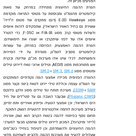
המגיעים מכיוון זה.
חגורת ההגנה החיצונית מתחילה במרחק של מאות 
קילומטרים מהנומ"ט ומבוססת על מטוסי התראה מוקדמת 
מסוג E-2D Hawkeye (דגם מתקדם של מטוס ה"דיה" 
ששירת גם בחיל האוויר הישראלי), שתפקידם לזהות איומים 
ולשלוח מטוסי קרב מסוג F/A-18 או F-35C, כדי לנטרל 
איומים אלו עוד לפני שיתקרבו או ישגרו את חימושיהם. 
חגורת ההגנה האמצעית, הפרוסה במרחק של עשרות 
קילומטרים מסביב לנומ"ט, מנוהלת על ידי הסיירות 
והמשחתות. לכלי שיט אלו מערכות מכ"ם, שליטה ובקרת 
אש מתוחכמות מסוג AEGIS, וטילים ארוכי טווח ליירוט טילים 
ומטוסים מסוג 
SM-6
, 
SM-3
 ו-
SM-2
.
החגורה הפנימית מכילה אמצעי הגנה נקודתיים המותקנים 
על הנומ"ט עצמה וכוללת טילי יירוט לטווח בינוני וקצר מסוג 
RAM
 ו-
ESSM
, מערכת תותח נגד טילים מסוג וולקן פלנקס 
(
Phalanx CIWS
), שבעבר הוצבה גם על סטי"לים של חיל 
הים הישראלי, וכן אמצעי הטעיה ופיתיון אוויריים ותת-ימיים, 
בשילוב מערכות לוחמה אלקטרונית להטעיית הנשק התוקף.
תחום נוסף בפיתוח להגנה בטווח הקרוב הוא נשק אנרגיה 
(לייזר ומיקרוגל), המכוון ליירוט טילים שחמקו מבעד למערכי 
ההגנה החיצוניים ולהשמדתם, וכן לטיפול בנחילי כטב"מים 
שעלולים להציף את מערכות ההגנה ולהביא לשחיקת מלאי 