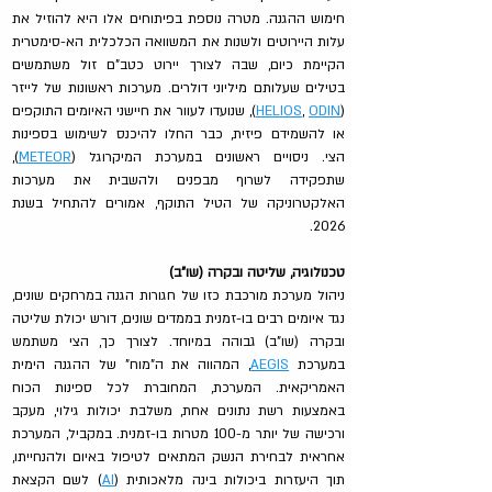
חימוש ההגנה. מטרה נוספת בפיתוחים אלו היא להוזיל את 
עלות היירוטים ולשנות את המשוואה הכלכלית הא-סימטרית 
הקיימת כיום, שבה לצורך יירוט כטב"ם זול משתמשים 
בטילים שעלותם מיליוני דולרים. מערכות ראשונות של לייזר 
(
ODIN
, 
HELIOS
), שנועדו לעוור את חיישני האיומים התוקפים 
או להשמידם פיזית, כבר החלו להיכנס לשימוש בספינות 
הצי. ניסויים ראשונים במערכת המיקרוגל (
METEOR
), 
שתפקידה לשרוף מבפנים ולהשבית את מערכות 
האלקטרוניקה של הטיל התוקף, אמורים להתחיל בשנת 
2026.
טכנולוגיה, שליטה ובקרה (שו"ב)
ניהול מערכת מורכבת כזו של חגורות הגנה במרחקים שונים, 
נגד איומים רבים בו-זמנית בממדים שונים, דורש יכולת שליטה 
ובקרה (שו"ב) גבוהה במיוחד. לצורך כך, הצי משתמש 
במערכת 
AEGIS
, המהווה את ה"מוח" של ההגנה הימית 
האמריקאית. המערכת, המחוברת לכל ספינות הכוח 
באמצעות רשת נתונים אחת, משלבת יכולות גילוי, מעקב 
ורכישה של יותר מ-100 מטרות בו-זמנית. במקביל, המערכת 
אחראית לבחירת הנשק המתאים לטיפול באיום ולהנחייתו, 
תוך היעזרות ביכולות בינה מלאכותית (
AI
) לשם הקצאת 