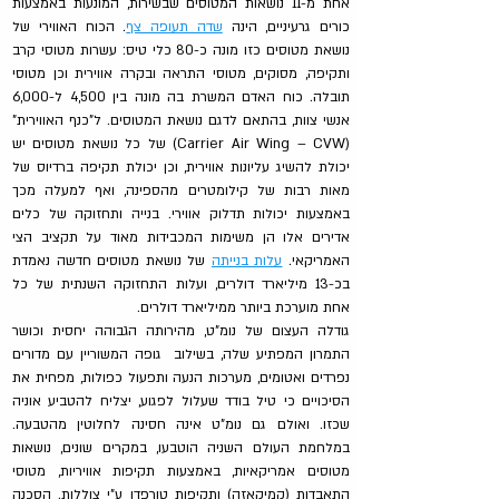
אחת מ-11 נושאות המטוסים שבשירות, המונעות באמצעות 
כורים גרעיניים, הינה 
שדה תעופה צף
. הכוח האווירי של 
נושאת מטוסים כזו מונה כ-80 כלי טיס: עשרות מטוסי קרב 
ותקיפה, מסוקים, מטוסי התראה ובקרה אווירית וכן מטוסי 
תובלה. כוח האדם המשרת בה מונה בין 4,500 ל-6,000 
אנשי צוות, בהתאם לדגם נושאת המטוסים. ל"כנף האווירית" 
(Carrier Air Wing – CVW) של כל נושאת מטוסים יש 
יכולת להשיג עליונות אווירית, וכן יכולת תקיפה ברדיוס של 
מאות רבות של קילומטרים מהספינה, ואף למעלה מכך 
באמצעות יכולות תדלוק אווירי. בנייה ותחזוקה של כלים 
אדירים אלו הן משימות המכבידות מאוד על תקציב הצי 
האמריקאי. 
עלות בנייתה
 של נושאת מטוסים חדשה נאמדת 
בכ-13 מיליארד דולרים, ועלות התחזוקה השנתית של כל 
אחת מוערכת ביותר ממיליארד דולרים.
גודלה העצום של נומ"ט, מהירותה הגבוהה יחסית וכושר 
התמרון המפתיע שלה, בשילוב  גופה המשוריין עם מדורים 
נפרדים ואטומים, מערכות הנעה ותפעול כפולות, מפחית את 
הסיכויים כי טיל בודד שעלול לפגוע, יצליח להטביע אוניה 
שכזו. ואולם גם נומ"ט אינה חסינה לחלוטין מהטבעה. 
במלחמת העולם השניה הוטבעו, במקרים שונים, נושאות 
מטוסים אמריקאיות, באמצעות תקיפות אוויריות, מטוסי 
התאבדות (קמיקאזה) ותקיפות טורפדו ע"י צוללות. הסכנה 