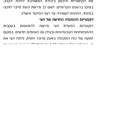
את הקישוריות ולפגוע ביכולת המשולבת לניהול הקרב, 
בעיקר ברגעים הקריטיים. לשם כך נדרשת הגנת סייבר חזקה 
במיוחד, החיונית לשמירה על רצף הפיקוד והשו"ב.
דוקטרינת ההפעלה החדשה של הצי
דוקטרינת הפעלת הצי נדרשה להתאמות בעקבות 
ההתפתחויות הטכנולוגיות ובצידן גם האיומים חדשים. במקום 
תנועה של כוח התקיפה באופן מרוכז יחסית, פיתח הצי את 
ה- 
D.M.O
 ((Distributed Maritime Operations, באופן זה 
הספינות המלוות בכוח נפרסות על פני שטח גדול  ומחוברות 
כולן ברשת נתונים אחת. פיזור הכוח נועד להקשות על האוייב 
למצוא את הנומ"ט ובמקביל להרחיב את פריסת חגורות 
ההגנה. התנועה מלווה במדיניות פליטה אלקטרונית (מפ"א) 
מחמירה, שמטרתה להקשות על מודיעין האותות ((SIGINT 
של האויב לאתר את מרכיבי הכוח. בנוסף, הגדלת טווח 
מטוסי הקרב תוך שימוש בתידלוק אוירי ע"י מטוסים 
וכטב"מים אחרים, תורם לשמירת הנומ"ט מחוץ לטווח הסכנה 
המיידית.
מבנה זה של כוח, המבוזר בתנועתו אך מקושר בתמונת 
השטח, גם מייצר יתירות רבה יותר, כך שפגיעה בספינה אחת 
לא משביתה את יכולת ההגנה של כל הכוח, כמו גם ניצול 
יעיל יותר של כוח הלחימה, כאשר הכלי המאתר את האיום 
יכול להפעיל כלי אחר שבעמדה טובה יותר לתקיפה.