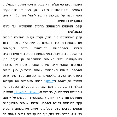
העומדת כיום פני נומ"ט, היא בעיקרה מפני מתקפה משולבת, 
באמצעות סוגים מגוונים של כלי נשק, שיציפו את שדה הקרב 
הימי ויקשו על מערכות ההגנה לחסל את כל האיומים 
התוקפים בו זמנית.
עולם האיומים המשתנים: מהטיל ההיפרסוני ועד נחילי 
הכטב"מים
ערכן האסטרטגי, כוחן הרב, יוקרתן ועלותן האדירה הופכים 
את נושאות המטוסים למטרות בעדיפות עליונה עבור כוחות 
יריבים. התפתחויות טכנולוגיות וחזרה לעימותים 
בין-מעצמתיים מציבות בפני נושאות המטוסים איומים חדשים 
ומשמעותיים. לצד האיומים המסורתיים מן העבר, כגון 
התקפות מטוסי אויב, טילים מאוניות שטח או טורפדו, 
התפתחו בשנים האחרונות איומים מודרניים, כגון טילים 
היפרסוניים וטילים בליסטיים נגד ספינות. בעוד טילי שיוט 
היפרסוניים, דוגמת ה"
זירקון
" הרוסי, מאתגרים את מערכות 
הגילוי וההגנה במהירותם הגבוהה ובמסלולם השטוח, הרי 
שהטילים הבליסטיים, כדוגמת ה-
DF-21D וה-DF-26,
 הסיניים, 
מתמרנים תוך כדי חדירתם לאטמוספירה ומקשים על יירוטם 
עקב מהירותם ויכולת התמרון שלהם. איומים משמעותיים 
נוספים מציבים נחילי כטב"מים. אמנם אין בכוחם להטביע 
כלי שיט בסדר גודל כזה, אך הם עלולים לגרום לעומס רב 