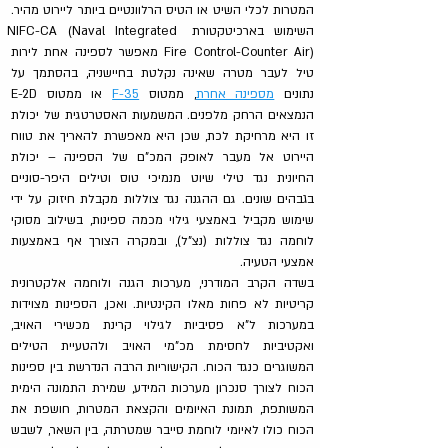
המטרות לכלי השיט או הטיס הרלוונטיים ביותר ליירוט מהיר. 
השימוש בארכיטקטורת NIFC-CA (Naval Integrated 
Fire Control-Counter Air) מאפשר לספינה אחת לירות 
טיל לעבר מטרה שאינה נקלטת בחיישניה, בהסתמך על 
נתונים 
מספינה אחרת
, ממטוס 
F-35
 או ממטוס E-2D 
הנמצאים הרחק מלפנים. המשמעות האסטרטגית של יכולת 
זו היא מרחיקת לכת, שכן היא מאפשרת להאריך את טווח 
היירוט אל מעבר לאופק המכ"ם של הספינה – יכולת 
החיונית נגד טילי שיוט מנמיכי טוס וטילים היפר-סוניים 
בגבהים שונים. גם ההגנה נגד צוללות מקבלת חיזוק על ידי 
שימוש מקביל באמצעי גילוי מכמה ספינות, בשילוב מסוקי 
לוחמה נגד צוללות (נצ"ל), ובמקרה הצורך אף באמצעות 
אמצעי הטעיה.
בשדה הקרב המודרני, מערכות הגנה ולוחמה אלקטרונית 
קריטיות לא פחות מאלו הקינטיות. ואכן, הספינות מצוידות 
במערכות ל"א פסיביות לגילוי קרינת מכשירי האויב, 
ואקטיביות לחסימת מכ"מי האויב ולהטעיית הטילים 
המשוגרים כנגד הכוח. הקישוריות הרבה הנדרשת בין ספינות 
הכוח לצורך סנכרון מערכות המידע, שמירת התמונה הימית 
המשותפת, תמונת האיומים והקצאת המטרות, חושפת את 
הכוח כולו לאיומי לוחמת סייבר שמטרתה, בין השאר, לשבש 