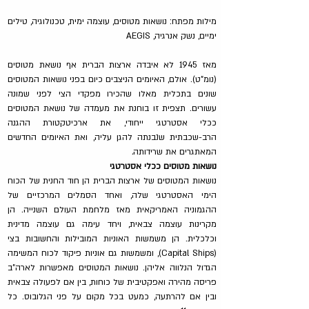
מילות מפתח: נושאות מטוסים, עוצמה ימית, טכנולוגיה, טילים 
ימיים, נשק אנרגיה, AEGIS  
מאז 1945 לא איבדה ארצות הברית אף נושאת מטוסים 
(נומ"ט). אולם, האיומים הניצבים כיום בפני נושאות המטוסים 
שונים בתכלית מאלו שהכירו מפקדי הצי לפני שמונה 
עשורים. תצפית זו בוחנת את מעמדה של נושאת המטוסים 
ככלי אסטרטגי ייחודי, את ארכיטקטורת ההגנה 
הרב-שכבתית שנבנתה להגן עליה, ואת האיומים החדשים 
המאתגרים את שרידותה
.
נושאות מטוסים ככלי אסטרטגי
נושאות המטוסים של ארצות הברית הן חוד החנית של הכוח 
הימי האסטרטגי שלה, ואחד הסמלים המרכזיים של 
ההגמוניה האמריקאית מאז מלחמת העולם השנייה. הן 
מקרינות עוצמה צבאית, ויחד עימה גם עוצמה מדינית 
וכלכלית. הן משמשות האוניות המובילות והחשובות בצי 
(Capital Ships), ומשמשות גם אוניות פיקוד לכוח המשימה 
הגדול הנלווה אליהן. נושאות המטוסים מאפשרות לארה"ב 
פריסה מהירה ואפקטיבית של כוחות, בין אם לפעולה צבאית 
ובין אם להרתעה, כמעט בכל מקום על פני הגלובוס. כל 