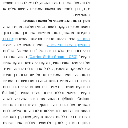
ולרוויה של מערכות הגילוי וההגנה, להביא לבזבוז תחמושת 
יקרה, ובכך לחשוף את נושאות המטוסים לפגיעת טילים או 
מטוסי אויב.
מערך ההגנה הרב-שכבתי על נושאת המטוסים
נושאת מטוסים זקוקה למענה הגנתי בשלושה ממדים: הגנה 
מתקיפות מהאוויר, הגנה מספינות אויב וכן הגנה בתווך 
התת-ימי
 מפני צוללות שקטות וחדישות המשגרות 
טורפדו 
מודרניים, מהירים ורבי-עוצמה
. נושאת מטוסים אינה פועלת 
ככלי בודד בים, אלא כמרכזו של "כוח משימה" או "כוח 
תקיפה" 
(Carrier Strike Group – CSG),
 המונה מספר רב 
של כלי שיט מסוגים שונים, חלקם כלי לחימה וחלקם אוניות 
עזר לאספקה ולוגיסטיקה. לכל אחד מכלי הלחימה תפקיד 
בהגנה על נושאת המטוסים וגם על יתר הכוח. כך נוצרת 
מערכת המונה מספר חגורות הגנה רב-שכבתיות ורב-ממדיות 
במרחקים שונים – באוויר, בים ומתחת לפני הים. בכוח 
תקיפה טיפוסי נכללת סיירת טילים מונחים (Guided 
Missile Cruiser), המהווה את מרכז השליטה להגנה 
האווירית של הכוח כולו. בנוסף, יפליגו בכוח משחתות 
המתמחות בלוחמה נגד צוללות ובלוחמה נגד טילים. לכוח 
מצורפות בדרך כלל גם צוללות תקיפה, שתפקידן לנטר את 
התווך התת-ימי, לתקוף ולהשמיד צוללות אויב ואיומים 