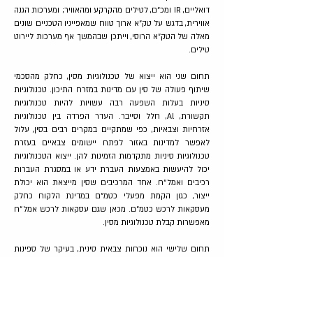
דואליים, IR ומכ״ם, לטילים מהקרקע ומהאוויר; ומערכות הגנה
אווירית, בדגש על טק״א ארוך טווח שמאפייניו הטכניים שונים
מאלה של הטק״א הרוסי, וייתכן שבהמשך אף מערכות ליירוט
טילים.
תחום שני הוא ייצוא של טכנולוגיות מסין, כחלק מהסכמי
שיתוף פעולה של סין עם מדינות במזרח התיכון. טכנולוגיות
סיניות בעלות השפעה רבה עשויות להיות טכנולוגיות
תקשורת, Al, חלל וסייבר. העדר הפרדה בין טכנולוגיות
אזרחיות וצבאיות, כפי שמתקיים במקרים רבים בסין, עלול
לאפשר למדינות באזור לפתח יישומים צבאיים בעזרת
טכנולוגיות סיניות מתקדמות הזמינות להן. ייצוא הטכנולוגיות
יכול להיעשות באמצעות העברת ידע או במסגרת העברות
רכיבים ואמל״ח. אחד המרכיבים שסין מייצאת הוא יכולת
ייצור, כגון הקמת מפעלי כטמ״ם במדינת הלקוח כחלק
מעסקאות לרכש כטמ״ם. מכאן שגם עסקאות לרכש אמל״ח
מאפשרות קבלת טכנולוגיות מסין.
תחום שלישי הוא נוכחות צבאית סינית, בעיקר של ספינות
סיניות, וייתכן שבהמשך נוכחות קבועה בבסיסים בנמלי ים.
הימצאות באותו מרחב מייצרת פוטנציאל חיכוך בין מטוסי חיל
האוויר לבין כוחות צבא סיניים, גם אם הוא אינו רצוי על ידי
שני הצדדים.