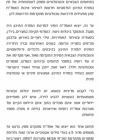
בתחומים הצבאיים והטכנולוגיים מספק לשותפותיה של סין
במזרח התיכון הזדמנויות חדשות לשיפור איכות האמל״ח
שהן מפעילות ולרכישת טכנולוגיות מתקדמות הדרושות להן.
עד כה, ייצוא האמל״ח הסיני למדינות המזרח התיכון היה
מוגבל, והתמקד ביכולות נישה: כטמ״מי תקיפה במצרים, בירדן,
בסעודיה ובאיחוד האמירויות, טילי חוף-ים באיראן ובלבנון,
מכ״מים בסוריה וכדומה. בשנים האחרונות גברה החדירה
הסינית למזרח התיכון בהיבטים כלכליים ודיפלומטיים,
והטכנולוגיה הצבאית הסינית התקדמה מאוד, ואף מקדימה את
זו של רוסיה במספר תחומים (ביניהם כטמ״ם, סנסורים
וטכנולוגיות חלל). לאור זאת, ייתכן שחיל האוויר הישראלי
יפגוש בעתיד במזרח התיכון אמצעים סיניים או טכנולוגיה
סינית.
כדי לקבוע מדיניות בנושא, יש לזהות יכולות צבאיות
משמעותיות העשויות להגיע לזירה, שיש להן מאפיינים
ייחודיים אשר אינם מוכלים בתוך איום הייחוס הקיים של
מערכות אמל״ח רוסיות ואיראניות. בחינה זו מעלה מספר
תחומים.
תחום אחד הוא ייצוא של אמל״ח מתקדם מסין, בדגש על
מטוסים מדור 4.5 בעלי טילים אקטיביים ארוכי טווח וחליפת
סנסורים מתקדמת (מכ״מי AESA ומערכות IRST); ראשי ביות