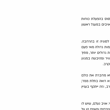
סוס בהפעלת כוחות
אויבים במעגל ראשון
לסוגיה זו בהרחבה.
כמות גדולה מאי פעם
 גדולים יותר, מתיך
יר ומהיבשה במגוון
קרב.
יא מחברת את כולם
 על בית, שאותו הוא רואה בתלת ממד;
קיפה, יחליטו מי התוקף, האם זה 15-F או מסוק קרב, וזה ייתקף בעניין
אויב נעלם, שיש לו
רחית ומאיים הן על