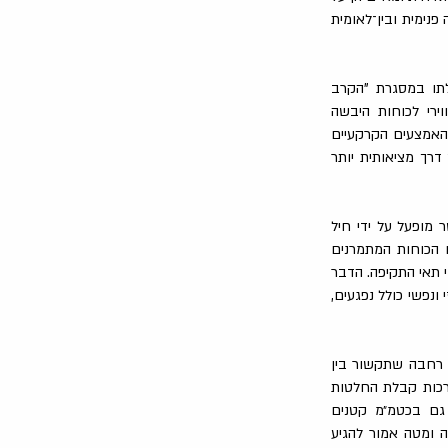
נימית ובין־לאומית
לתו במסגרת "הקרב
סיוע האווירי לכוחות היבשה
 האמצעים הקרקעיים
דרך מציאותית יותר
 מופעל על ידי חיל
ם הכוחות המתמרנים
י תאי התקיפה. הדבר
נפשי כולל נפגעים,
 רחבה שתקשור בין
רכות קבלת החלטות
ם גם בכטמ״מ קטנים
ה ומטה אמור להגיע