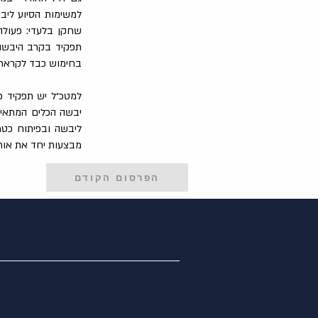
למשימות הסיוע ליבש
שחקן בלעדי: פעולה ב
תפקיד בקרב היבשה,
בחימוש כבד לקראת ת
למטכ״ל יש תפקיד כפ
יבשה הכלים המתאימ
ליבשה ובפיתוח כטמ
מבצעות יחד את אות
הפרסום הקודם