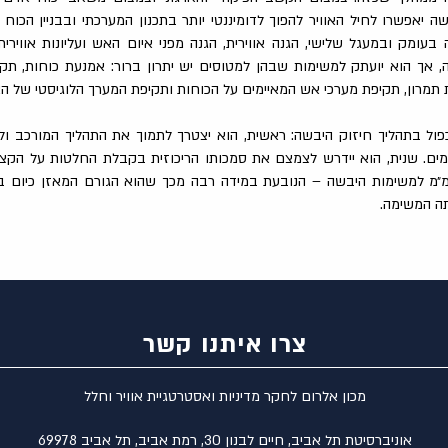
ה יאפשרו לחיל האוויר להפוך לדומיננטי יותר בתכנון המערכתי ובבניין הכוח
עומק ובמעגל שלישי, הגנה אווירית, הגנה מפני איום האש ועליונות אווירית. 
 אך הוא יועתק למשימות שבהן למטוסים יש יתרון ברור: אמנעת כוחות, תקי
מרון, תקיפת מערכי אש המאיימים על הכוחות ותקיפת המערך הלוגיסטי של הא
ול בתהליך חיזוק היבשה: ראשית, הוא יצטרך לתמוך את התהליך המורכב ולו
ים. שנית, הוא יידרש לצמצם את סמכותו הריכוזית בקבלת החלטות על הקצאת
״מ למשימות היבשה – הנובעת במידה רבה מכך שהוא הגורם המאזן כיום בי
ה המשימה.
צרו איתנו קשר
מכון אלרום לחקר מדיניות ואסטרטגיית אוויר וחלל
אוניברסיטת תל אביב, חיים לבנון 30, רמת אביב, תל אביב 69978