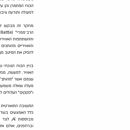
הכוח המתמרן והן על
לפעולה ותודעה ציב
מחקר זה מבקש לדו
וההשתתפות האווירית
והאוויריים מהותכים
להפיק את המיטב מן ה
בניין הכוח הנוכחי 
האוויר. למעשה, מפ
עצמם אשר "מהותך" מ
מעלה שאלה משמעותית
ו"פקקים" העלולים ל
התשובה התאורטית ה
כלל האמצעים בשדה 
מבוססות
וברחפנים, אולם אל