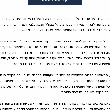
לקריאת המאמר
ר השיח על עתידו של התמרון היבשתי בצה״ל ועל כדאיותו. זאת לנוכח ההי
מלחמת לבנון השנייה, והספקות, כולל בצה״ל עצמו, לגבי הישגי התמרון מול ה
 להפעילו לנוכח תפיסתו את החשש מפני נפגעים בציבור הישראלי.
 למחקרי ביטחון לאומי לקראת סיום תפקידו התייחס הרמטכ״ל אביב כוכבי 
התמרון הנוכחית של צה״ל שונה לגמרי, ומבוססת על מה שכינה "תיעוש הדיוק": 
, המוזרם על ידי חדר מודיעיני אחורי לכל צוות קרב חטיבתי ובוודאי שלכוחות
 של צה״ל למארג אחד ומאפשר לחשוף את האויב; ואש על כל צורותיה, מהאוו
משמידה את האויב הנחשף ולמעשה סוללת את דרכו של הכוח המתמרן בשדה ה
י, מתאפשר בזכות המהפכה הדיגיטלית, ש״עושה מהפכה גם בשדה הקרב כי ה
לכולם. כל מי שנמצא במערכת המתקדמת שלנו, צי״ד 750, יכול ללחוץ בטאבלט
המטרה הזו תופיע בכל המערכות של אמצעי הת
ותר מקרב משולב; זה קרב מהותך".
אפתני, שיש בו יומרה מבורכת להתיר את הקשר הגורדי של שדה הקרב המודרני: 
ד אסטרטגיים שהשמדתם או כיבושם יהוו הכרעה, המסתתר בקרב אוכלוסייה אז