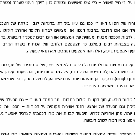
 ידי חיל האוויר – כלי טיס מאוישים וכטמ״מ כגון "זיק" ו"ענני סערה" (כטמ״מ 
ריה של הסיוע האווירי, כמו גם עיון ביקורתי בהנחות לגבי יכולתה של הטכנו
ה אם אכן מדובר במבנה הנכון. אנו מציעים לבחון חלופה אחרת: חיזוק 
לרבות הכפפה מבנית ומעשית של אמצעים אוויריים רבים למפקד היבשתי, בד
בשה בצבאות רבים בעולם. כך תצטמצם תלותם של הכוחות בשדה הקרב 
ין ואמצעי תקיפה, ואלה יהוו אמצעים תומכים ולא תנאי לפעולה.
על הזדמנויות טכנולוגיות של כלי טיס לא מאוישים, של סנסורים ושל מערכות 
 הדרושות להפעלת תפיסת השילוביות, אלה מבוססות יותר, וההישענות עליהן אי
יחידה (single point of failure). ובעיקר, הן תואמות יותר את ראיית העולם של המפקד היב
את המיטב מאמצעים אוויריים.
וחות היבשה, תוך הקניית יכולות רחבות יותר בממד האווירי – גם הפעלה של 
"זיק") וגם הפעלה של אמצעי הגנה אווירית מקומית על הכוחות – יהפכו את י
נה יותר. מתן אחריות לזרוע היבשה לבנות את כוח הכטמ״מ לצרכיה יאפשר ג
מצי בניין הכוח לקרב היבשה.
נה ממהלך שכזה. צמצום הקשב הפיקודי והארגוני וצמצום משאבי כוח אדם