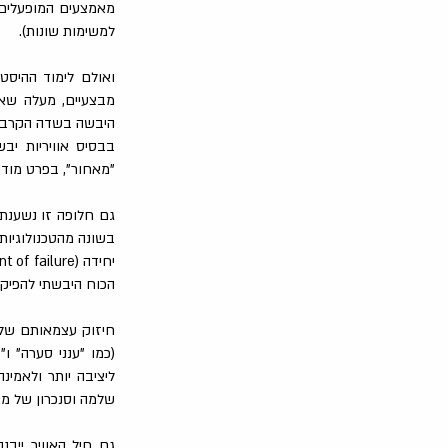
מאמצעים המופעלים על
למשימות שונות).
ואולם לימוד ההיסטו
מבצעיים, מעלה שאל
היבשה בשדה הקרב, 
בבסיס אוויריות י
"מאחור", בפרט מודיע
גם חלופה זו נשענת 
בשונה מהטכנולוגיות
הכוח היבשתי להפיק 
חיזוק עצמאותם של כ
(כמו "ענני סערה" ו
ליציבה יותר ולאמי
שלמה וסנכרון של מא
גם חיל האוויר ייב