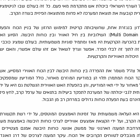
 העורף הישראלי ביכולת אש מתקדמת מאי פעם. כל זה בעולם שבו לגיטימציה פ
ורית קובעות את תוצאת המערכה לא פחות מהתוצאה הפיזית בשדה הקרב.
ן בנגזרת אחת, שחשיבותה קריטית למימוש החזון של בניין הכוח והפע
הרב־ממדי" (Multi Domain Battle): השילוביות בין חיל האוויר ובין כוחות היבשה. ה
 בהכרעה הקרקעית היו מאז ומתמיד סוגיות משמעותיות. בעולם שמציג כוכבי
 זה לתוך זה לבלי הפרד. אפשר וצריך לשאול אם זהו עולם אפשרי, והאם יש 
יכולות האוויריות והקרקעיות.
של צה״ל משמר את ההפרדה בין כוחות היבשה לבין הכוח האווירי המסייע, אשר
קד הכוח המתמרן תלוי הן במודיעין המוזרם מאחור, כולל המודיעין שמספקי
אחור על ידי תאי המודיעין, והן בהפעלת האש האווירית הנשלטת גם היא על יד
 לגבי יכולתה של המערכת לתפקד ביעילות בתנאים של ערפל קרב, לחץ פיזי ו
היגרם בעת הפעלת כוחות גדולים במרחק רב מן הגבול.
יא העלאה משמעותית של זמינות האמצעים המוטסים, על ידי רשת תקשורת
הקרב, ועל ידי הקצאת אמצעים אוויריים לצרכי כוחות היבשה באמצעות מע
 Al, לצד הרחבת המענה הארגוני של ממשק אנושי. כוחות היבשה אמנם מצטיידי
ה מוגבלים לטווחים הקרובים אל הכוח. עיקר המענה לצרכים של דרג האוגד