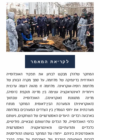
לקריאת המאמר
המחקר שלהלן מבקש לבחון את תפקיד האוכלוסייה
האזרחית בדינמיקה של מלחמה, על סמך מקרה הבוחן של
מלחמת רוסיה-אוקראינה. מלחמה זו מהווה דוגמה עדכנית
וייחודית לאינטראקציה עצימה בין מדינה תוקפת (רוסיה),
מדינה מתגוננת (אוקראינה), האוכלוסייה שבתווך
(האוקראינית) והמערכת הבין־לאומית. המחקר מנתח
מערכתית את יחסי הגומלין בין הצדדים המעורבים במלחמה
בארבעה רבדים: היעדים האסטרטגיים של השחקנים, גישתם
כלפי האוכלוסייה, סל הכלים שלרשותם (צבאיים, פוליטיים,
כלכליים ותודעתיים) והאינטראקציה האסטרטגית
והאופרטיבית ביניהם. ייחודו של המחקר בגישתו ההוליסטית
להבנת השפעתם הגוברת של האזרחים על שדה הקרב