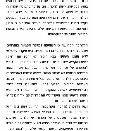
הדור החדש", אשר הנחתה את החשיבה הצבאית הרוסית
בנוגע לפלישה. קשה להכריע אם מדובר בתפיסה שגויה מן
היסוד, או שמא מדובר רק בביצוע כושל של צבא רוסיה.
נפילתה המהירה של דרום אוקראינה והמחסור בכוחות מגינים
בקייב בימים הראשונים למלחמה מעלים אפשרות כי תכנון
רוסי טוב יותר וביצוע נחוש יותר עלולים היו להוביל לתוצאות
חמורות ביותר עבור אוקראינה.
המלחמה המחישה כי
השאיפה למזעור הפגיעה באזרחים,
שבאה לידי ביטוי בחומרי הדרכה רוסיים, היא עיקרון ערטילאי
ללא מנגנון מימוש
. צבא רוסיה לא הכין את חייליו
לאינטראקציה אינטנסיבית עם אוכלוסייה אזרחית, ובפרט לא
להקפדה על זכויותיה ועל טוהר הנשק. גם אם ההנהגה
המדינית הרוסית לא תכננה מראש פגיעה נרחבת באזרחים או
ביצוע פשעי מלחמה, אלה הפכו לבלתי נמנעים נוכח החולשה
הצבאית הרוסית והלחץ להגיע להישגים בכל מחיר,
דה־לגיטימציה לאומה האוקראינית מצד משטרו של נשיא
רוסיה ולדימיר פוטין, היעדר כלי התמודדות עם אזרחים בדרגי
השטח, מחסור במערכות
נשק מדויקות (ולהפך, הסתמכות יתר על נשק בעל דיוק
סטטיסטי), סובלנות הדרג המדיני והצבאי לאלימות ולביזה,
היעדר אכיפה משפטית על הפרת דיני מלחמה, ושימוש
בכוחות לא סדירים. העברה כפויה של אוכלוסייה לתוך רוסיה
ומדיניות רוסיפיקציה בשטח כבוש עלולות לבסס טענה,