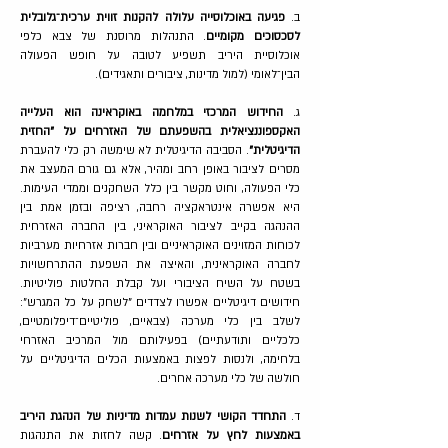
ב.
פגיעה באוכלוסייה עלולה להקנות זווית ערכית־גלובלית
לסכסוכים מקומיים
. התנהלות מרוסנת של צבא כלפי
אוכלוסיית היריב תשפיע לטובה על חופש הפעולה
הבין־לאומי (למול מדינות, ציבורים ותאגידים).
ג.
החידוש המרכזי במלחמה באוקראינה הוא העלייה
האקספוננציאלית בהשפעתם של האזרחים על "החזית
הדיגיטלית"
. הסביבה הדיגיטלית לא שימשה רק כלי להעברת
מסרים לציבור באופן רחב ומהיר, אלא גם גורם המעצב את
כלי הפעולה, וחוט מקשר בין כלל השחקנים וממדי העימות.
היא אפשרה אינטראקציה רחבה, רציפה ובזמן אמת בין
ההנהגה בקייב לציבור האוקראיני, בין החברה האזרחית
לכוחות המזוינים האוקראיניים ובין חברות אזרחיות מערביות
לחברה האוקראינית, והאיצה את השפעת ההתרחשויות
בשטח על השיח הציבורי ועל קבלת החלטות פוליטיות.
חידושים דיגיטליים אפשרו לצדדים "לשחק על כל המגרש":
לשלב בין כלי מערכה (צבאיים, פוליטיים־דיפלומטיים,
כלכליים ותודעתיים) בפעילותם מול המרכיב האזרחי
בלחימה, ולנסות לפצות באמצעות הכלים הדיגיטליים על
חולשה של כלי מערכה אחרים.
ד.
התחדד הקושי לשנות עמדות מדיניות של הנהגת היריב
באמצעות לחץ על אזרחים
. קשה לחזות את התנהגות