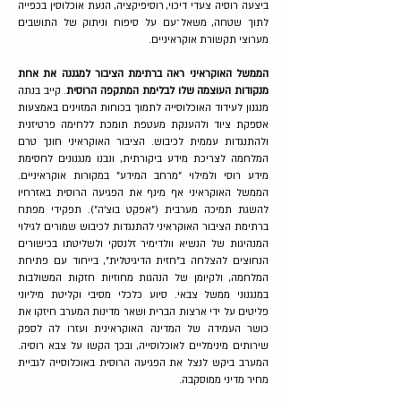
ביצעה רוסיה צעדי דיכוי, רוסיפיקציה, הנעת אוכלוסין בכפייה
לתוך שטחה, משאל־עם על סיפוח וניתוק של התושבים
מערוצי תקשורת אוקראיניים.
הממשל האוקראיני ראה ברתימת הציבור למגננה את אחת
מנקודות העוצמה שלו לבלימת המתקפה הרוסית
. קייב בנתה
מנגנון לעידוד האוכלוסייה לתמוך בכוחות המזוינים באמצעות
אספקת ציוד ולהענקת מעטפת תומכת ללחימה פרטיזנית
ולהתנגדות עממית לכיבוש. הציבור האוקראיני חונך טרם
המלחמה לצריכת מידע ביקורתית, ונבנו מנגנונים לחסימת
מידע רוסי ולמילוי "מרחב המידע" במקורות אוקראיניים.
הממשל האוקראיני אף מינף את הפגיעה הרוסית באזרחיו
להשגת תמיכה מערבית ("אפקט בוצ׳ה"). תפקידי מפתח
ברתימת הציבור האוקראיני להתנגדות לכיבוש שמורים לגילוי
המנהיגות של הנשיא וולדימיר זלנסקי ולשליטתו בכישורים
הנחוצים להצלחה ב"חזית הדיגיטלית", בייחוד עם פתיחת
המלחמה, ולקיומן של הנהגות מחוזיות חזקות המשולבות
במנגנוני ממשל צבאי. סיוע כלכלי מסיבי וקליטת מיליוני
פליטים על ידי ארצות הברית ושאר מדינות המערב חיזקו את
כושר העמידה של המדינה האוקראינית ועזרו לה לספק
שירותים מינימליים לאוכלוסייה, ובכך הקשו על צבא רוסיה.
המערב ביקש לנצל את הפגיעה הרוסית באוכלוסייה לגביית
מחיר מדיני ממוסקבה.