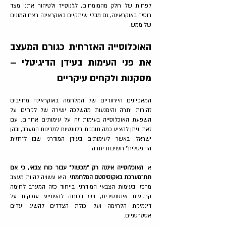
לפחות של חלק מהמומחים, לג׳נוסייד ולטיהור אתני מצד
רוסיה באוקראינה, גם מבלי שיתקיים באוקראינה רצח המונים
של ממש.
האוכלוסייה האזרחית כגורם המעצב
את פני העימות בעידן הדיגיטלי –
מסקנות ולקחים עיקריים
המאפיינים הייחודיים של המלחמה באוקראינה מחייבים
זהירות יתרה והימנעות מהשלכה ישירה של לקחים על
השפעת האוכלוסייה בעימות זה על עימותים אחרים. עם
זאת, ניתן להציע כמה תובנות רלוונטיות למדינות המערב, ובהן
ישראל, באשר לעימותים בעידן המודרני שבו ל"חזית
הדיגיטלית" חשיבות יתרה.
א.
האוכלוסייה איננה רק "מכשול" עבור כוח צבאי, כי אם
תת־מערכת באקוסיסטם המלחמתי
. היא עשויה להוות מעצב
מרכזי בעימות הצבאי המודרני, בייחוד כזה המערב לחימה
קרקעית אינטנסיבית, ויש בכוחה להשפיע עמוקות על
דינמיקת הלחימה ועל יכולת הצדדים להשיג יעדים
אסטרטגיים.