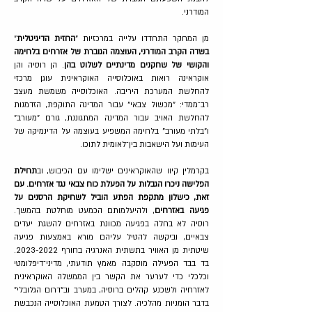
המודרני.
מן המחקר התחדדו עלייה במרכזיות "
החזית הדיגיטלית
"
בשדה הקרב המודרני, העוצמה הגוברת של אזרחים בלחימה
והקושי של שחקנים מדינתיים לשלוט בהן
. הן רוסיה והן
אוקראינה רואות באוכלוסייה האוקראינית עוגן מרכזי
להחלשת המערכת היריבה. האוכלוסייה משמשת מעצב
רב־ממדי: "מכשול צבאי" עבור המדינה התוקפת, הזדמנות
להחלשת האויב עבור המדינה המתגוננת, גורם "מעורב"
ו"בלתי מעורב" בלחימה המשפיע בעוצמה על הדינמיקה של
העימות ועל הישאבות בין־לאומית לתוכו.
בקרמלין קיוו שהאוקראינים ישלימו עם הכיבוש, וב
תחילת
הפלישה ניכרו הגבלות על הפעלת כוח צבאי נגד אזרחים. עם
זאת, כישלון מתקפת הפתע הוביל לשחיקת הרסנים על
פגיעה באזרחים
, ולהיעלמותם הכמעט מוחלטת בהמשך.
רוסיה לא בחלה בפגיעה מכוונת באזרחים להשגת יעדים
צבאיים, וביקשה להטיל עליהם מורא באמצעות פגיעה
שיטתית מן האוויר בתשתית האנרגיה בחורף
2023-2022
.
בד בבד הפעילה מוסקבה מאמץ תודעתי, מדיני־דיפלומטי
וכלכלי כדי לערער את הקשר בין הממשלה האוקראינית
לאזרחיה ולשכנע קהלים ברוסיה, במערב וב״דרום הגלובלי"
בדבר הומניות מהלכיה. לצורך הטמעת האוכלוסייה הנכבשת