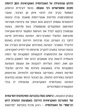
הלחץ שהפעילה על האוכלוסייה האוקראינית הסב לרוסיה
נזקים אסטרטגיים רבי עוצמה
. בניגוד לציפיית הרוסים,
הממשל בקייב זכה לגיבוי איתן מן הציבור, שעבר
טרנספורמציה פוליטית ואנטי־רוסית מואצת: גברה נכונותו
להתנגדות עממית לכיבוש והוא הנמיך את ציפיותיו משירותי
המינימום המתקבלים מהממשלה בעת מלחמה. בשעה
שבמערב ביקשו לבדל את העימות המקומי הרוסי-אוקראיני
מהעימות הגלובלי המערבי-רוסי, הפגיעה באזרחים סייעה
לחבר בין השניים, נוכח מרכזיות חירויות הפרט באתוס
הליברלי המערבי. הפגיעה באזרחים אוקראינים הגבירה את
נכונות הציבור במערב להקריב מרווחתו כדי לסייע לאוקראינה,
הרחיבה את הלגיטימציה להקשחת הסנקציות נגד רוסיה
והעמידה לרשות קייב משאבים רבים יותר למאבק ברוסיה.
עם זאת, רוסיה הצליחה להקהות את עוצמת השפעת
הסנקציות עליה באמצעות פעילות מול הדרום הגלובלי
(מדינות באסיה, באפריקה ובאמריקה הלטינית), שרגישותן
לפגיעה באזרחים פחותה. גם הציבור הרוסי שוכנע בנחיצות
הפגיעה באוכלוסייה האוקראינית, שהונחלה לו בכלי
התקשורת הממלכתיים.
במבחן התוצאה, ה
רוסים כשלו בהכרעה פסיכולוגית־תודעתית
של המערכת האוקראינית היריבה באמצעות הפעלת לחץ
רב־ממדי על האוכלוסייה
– רעיון מרכזי בתפיסת "מלחמות