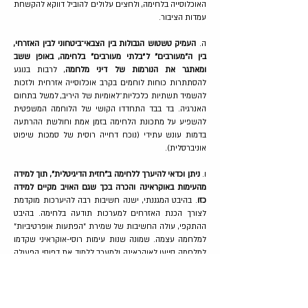
האוכלוסייה בלחימה, ולחצים עלולים להוביל דווקא להקשחת
עמדות הציבור.
ה.
העמיק טשטוש הגבולות בין הצבאי־ביטחוני לבין האזרחי,
בין ה"מעורבים" ל״בלתי מעורבים" בלחימה, באופן ששב
ומאתגר את הנורמות של דיני מלחמה
, לרבות בנוגע
להסתתרות כוחות לוחמים בקרב אוכלוסייה אזרחית ולזכות
להשמיד תשתיות כלכליות־לאומיות של היריב, למשל בתחום
האנרגיה. בד בבד התחדדו הקושי של הלוחמה המשפטית
להשפיע על מתכונת הלחימה בזמן אמת וחולשת ההרתעה
בדמות עונש עתידי (נוכח דחייה רוסית של סמכות שיפוט
אוניברסלית).
ו.
ניתן וכדאי להיערך ללחימה ב"חזית הדיגיטלית", תוך למידה
מהעימות באוקראינה והכרה בכך שגם האויב מקיים למידה
כזו
. בהיבט המגננתי, ישנה חשיבות רבה להיערכות מוקדמת
לצורך הכנת האזרחים למערכות תודעה בלחימה. בהיבט
ההתקפי, עולה החשיבות של שמירת "הפתעות אופרטיביות"
למלחמה עצמה. שמונה שנות עימות רוסי-אוקראיני שקדמו
למלחמה סייעו לאוקראינה ולמערב ללמוד את דפוסי הפעולה
של לוחמת המידע הרוסית ולפתח מנגנוני־נגד שהפכו את
הציבור האוקראיני לחסין יותר מפני השפעה רוסית. קיים
מתח בין היערכות "רחבה אך מוגבלת" לבין היערכות
"מספקת" לחירום לאומי. ההכנות של אוקראינה היו רחוקות