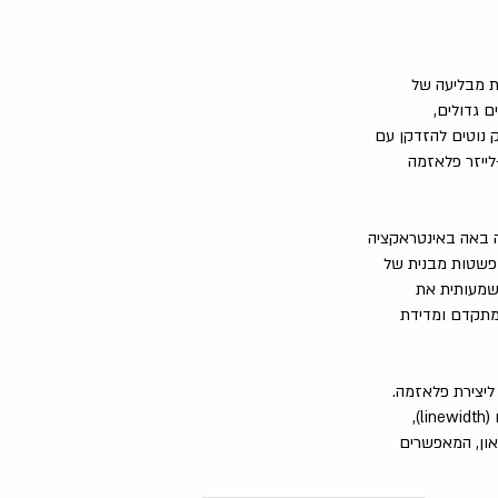
עת מבליעה של
ם גדולים,
 נוטים להזדקן עם
לייזר פלאזמה
ה באה באינטראקציה
ופשטות מבנית של
משמעותית את
ווח של חיישני לידאר (LiDAR), זיהוי מטרות מתקדם ומדידת
 ליצירת פלאזמה.
בשלביו הבאים של המחקר, המהודים ישולבו לתוך תא הפלאזמה לצורך אפיון ספי הלזירה, רוחב הקו (linewidth),
און, המאפשרים