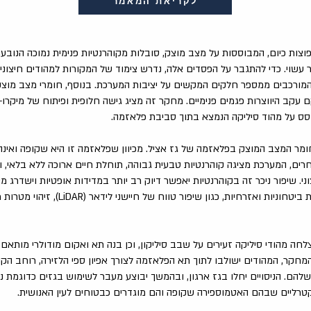
לקריאת המאמר
נפוצות כיום, המבוססות על מצב מוצק, סובלות מקוהרנטיות פנימית נמוכה הנוב
 עשוי. כדי להתגבר על הפסדים אלה, נדרש צימוד של המקורות למהודים חיצוניי
המורכבים ממספר חלקים המקשים על יציבות המערכת. בנוסף, חומרי מצב מוצק
עקב היווצרות פגמים פנימיים. מחקר זה מציג גישה חלופית ופיתוח של מיקרו-
סס על מהוד סיליקה הנמצא בתוך סביבת פלאזמה.
מר המצב המוצק בפלאזמה של גז אציל. מכיוון שפלאזמה זו היא שקופה ואינ
רים, המערכת מציגה קוהרנטיות טבעית גבוהה, תוחלת חיים ארוכה ללא בלאי, 
ני. שיפור ניכר זה בקוהרנטיות יאפשר דיוק רב יותר במדידות אופטיות וישדרג 
הביצועים של מערכות ביטחוניות ואזרחיות, כגון שיפור ט
צלחה מהודי סיליקה זעירים על שבב סיליקון, וכן בנה תא ואקום מודולרי מותאם
שלהם. הניסויים יחלו בגז ארגון, ובהמשך יבוצע מעבר לשימוש בגזים כדוגמת נ
טרליים שבהם האטמוספירה שקופה והם מוגדרים כבטוחים לעין האנושית.