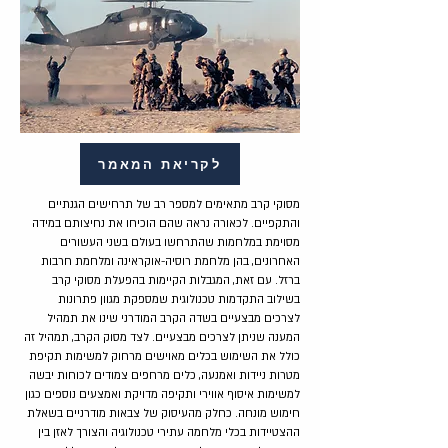
לקריאת המאמר
מסוקי קרב מתאימים למספר רב של תרחישים הגנתיים
והתקפיים. לכאורה נראה שהם הוכיחו את נחיצותם במידה
מסוימת במלחמות שהתרחשו בעולם בשני העשורים
האחרונים, בהן מלחמת רוסיה-אוקראינה ומלחמת חרבות
ברזל. עם זאת, המגבלות הקיימות בהפעלת מסוקי קרב
בשילוב התקדמות טכנולוגית שמספקת מגוון פתרונות
לצרכים מבצעיים בשדה הקרב המודרני שינו את תמהיל
המענה שניתן לצרכים מבצעיים. לצד מסוק הקרב, תמהיל זה
כולל את השימוש בכלים מאוישים מרחוק למשימות תקיפת
מטרות ניידות ואמנעה, כלים מרחפים צמודים לכוחות יבשה
למשימות איסוף אווירי ותקיפה מדויקת ואמצעים נוספים כגון
חימוש מונחה. כחלק מהעיסוק של צבאות מודרניים בשאלת
ההצטיידות בכלי מלחמה עתירי טכנולוגיה והצורך לאזן בין