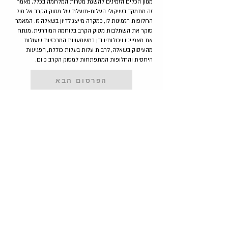
מגוון הכלים הזמינים להשגת מטרות המלחמה בכלל, מאמר
זה מתמקד בשיקולי העלות-תועלת של מסוק הקרב אל מול
החלופות הזמינות לו, כמקרה מייצג לדיון בשאלה זו. המאמר
סוקר את השתלבות מסוק הקרב בלוחמה המודרנית, מנתח
את מאפייניו ויכולותיו ודן במשמעויות המרכזיות שעולות
מהעיסוק בשאלה, לרבות עלות בעלות כוללת, הפגיעות
היחסית והחלופות המתפתחות למסוק הקרב כיום.
הפרסום הבא
הפרסום הקודם
צרו איתנו קשר
מכון אלרום לחקר מדיניות ואסטרטגיית אוויר וחלל