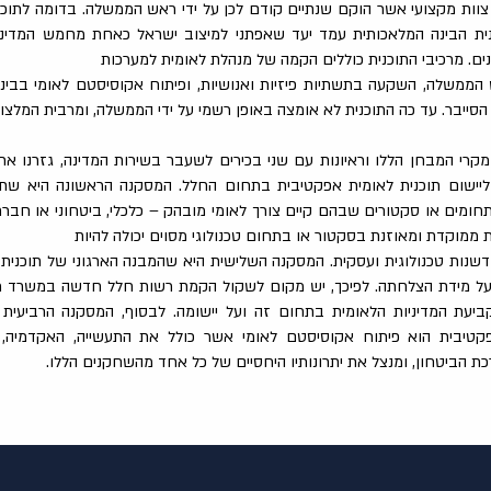
וות מקצועי אשר הוקם שנתיים קודם לכן על ידי ראש הממשלה. בדומה לתוכ
נית הבינה המלאכותית עמד יעד שאפתני למיצוב ישראל כאחת מחמש המדינו
. מרכיבי התוכנית כוללים הקמה של מנהלת לאומית למערכות
הממשלה, השקעה בתשתיות פיזיות ואנושיות, ופיתוח אקוסיסטם לאומי בבינ
ייבר. עד כה התוכנית לא אומצה באופן רשמי על ידי הממשלה, ומרבית המלצותי
קרי המבחן הללו וראיונות עם שני בכירים לשעבר בשירות המדינה, גזרנו אר
 וליישום תוכנית לאומית אפקטיבית בתחום החלל. המסקנה הראשונה היא שתו
תחומים או סקטורים שבהם קיים צורך לאומי מובהק – כלכלי, ביטחוני או חברת
מוקדת ומאוזנת בסקטור או בתחום טכנולוגי מסוים יכולה להיות
שנות טכנולוגית ועסקית. המסקנה השלישית היא שהמבנה הארגוני של תוכנית
על מידת הצלחתה. לפיכך, יש מקום לשקול הקמת רשות חלל חדשה במשרד
יעת המדיניות הלאומית בתחום זה ועל יישומה. לבסוף, המסקנה הרביעית 
פקטיבית הוא פיתוח אקוסיסטם לאומי אשר כולל את התעשייה, האקדמיה
ת הביטחון, ומנצל את יתרונותיו היחסיים של כל אחד מהשחקנים הללו.