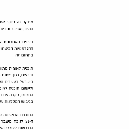
מחקר זה סוקר את ת
המים, הסייבר והבינ
בשנים האחרונות אנ
ההזדמנויות הביטחונ
בתחום זה.
תוכנית לאומית מתו
נושאים, כגון פיתוח
בישראל בעשרים השני
וליישום תוכנית ל
התחום, סקרה את הי
בגיבוש המסקנות על 
התוכנית הראשונה ש
ה-21 לנוכח מש
הנדרשות לצורכי הא