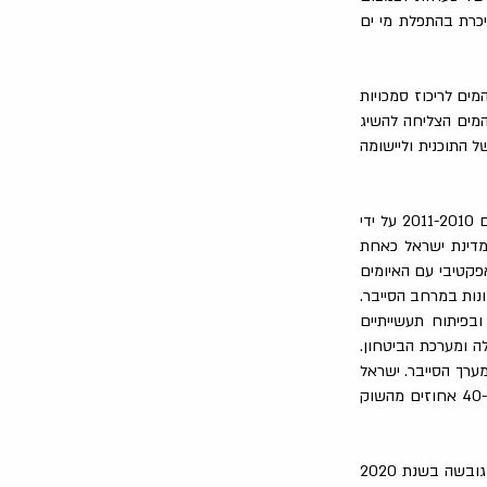
כרת בהתפלת מי ים
מים לריכוז סמכויות
המים הצליחה להשיג
 התוכנית וליישומה
התוכנית השנייה שנבחנה היא התוכנית הלאומית בתחום הסייבר. המסד הרעיוני לתוכנית הונח בשנים 2011-2010 על ידי
תוכנית היה מיצוב מדינת ישראל כאחת
פקטיבי עם האיומים
ונות במרחב הסייבר.
פיתוח תעשייתיים
ה ומערכת הביטחון.
ערך הסייבר. ישראל
נחשבת כיום לאחת המדינות המובילות בעולם בתחום הסייבר, ותעשיית הסייבר המקומית מהווה כ-40 אחוזים מהשוק
התוכנית השלישית והאחרונה שנבחנה היא התוכנית הלאומית בתחום הבינה המלאכותית. תוכנית זו גובשה בשנת 2020