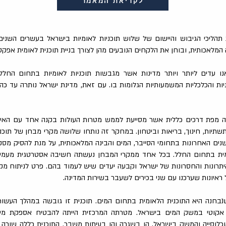
לקריאת המאמר
הליכי הגיבוש והיישום של שלוש תוכניות לאומיות בישראל בעשרים השנים
ה המלאכותית, ובוחן את הלקחים הנובעים מהן לצורך בניית תוכנית לאומית אפק
ו עדים ליותר ויותר מדינות אשר מגבשות תוכניות לאומיות בתחום החל
יות והכלכליות המשמעותיות הגלומות בו. עם זאת, מדינת ישראל נותרה עד כה 
וה מפת דרכים כללית אשר מסייעת לממש מטרות העולות בקנה אחד עם האינט
 תשתיות, חינוך, בריאות וביטחון. במחקר זה נותחו שלושה מקרי מבחן של תוכנ
ם האחרונות בתחומי הסייבר, המים והבינה המלאכותית, על מנת להסיק מסקנ
אומית בתחום החלל. בכל אחד ממקרי המבחן נעשתה חשיבה אסטרטגית מעמ
תרונות והחסרונות של ישראל וקבעה יעדים שיש לעמוד בהם. פרט לניתוח מק
ראיונות שערכנו עם שני בכירים לשעבר בשירות המדינה.
נבחנה היא התוכנית הלאומית בתחום המים. תוכנית זו גובשה במהלך העשו
בר אקוטי במשק המים בישראל. מטרתה המרכזית הייתה להבטיח אספקת מים
וכלוסייה והמשק בישראל, הן בשגרה והן בעיתות משבר. התוכנית כללה שורה