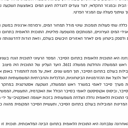
הבית ובמגזר החקלאי, לצד צעדים להגדלת היצע המים באמצעות השקעה ני
וך שיתוף פעולה עם המגזר הפרטי.
 כללה שתי פעולות תומכות: שינוי מודל תמחור המים, ורפורמה ארגונית במשק ה
גידי המים העירוניים, המנותקים מהשפעה פוליטית. התוכנית הלאומית בתחום 
ולספק ביטחון מים לאחד האזורים היבשים בעולם, וזאת הודות לחדשנותה של
צוות חשיבה שמינה ראש הממשלה והחלטת ממשלה 3611. היעד העליון של ה
ילות בעולם בתחום הסייבר, תוך חמש שנים. זאת, על מנת להתמודד באופן א
ראל ולנצל את ההזדמנויות הביטחוניות, הכלכליות והחברתיות המשמעותיות הטמ
ת מערך סייבר לאומי במשרד ראש הממשלה, השקעה אסטרטגית במחקר וב
יבר, וביסוס אקוסיסטם לאומי בסייבר הכולל את האקדמיה, התעשייה, הממשל
י התוכנית הלאומית נחלה הצלחה משמעותית בזכות יישומה האפקטיבי על ידי מ