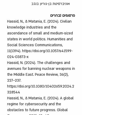
אוניברסיטת בן-גוריון בנגב
פרסומים נבחרים
Hassid, N., & Matania, E. (2024). Civilian
knowledge industries and the
ascendance of small and medium-sized
states in world politics. Humanities and
Social Sciences Communications,
11(1394).
https://doi.org/10.1057/s41599-
024-03873
-x
Hassid, N. (2024). The challenges and
avenues for banning nuclear weapons in
the Middle East. Peace Review, 36(2),
227–237.
https://doi.org/10.1080/10402659.2024.2
328544
Hassid, N., & Matania, E. (2024). A global
regime for cybersecurity and the
obstacles to future progress. Global