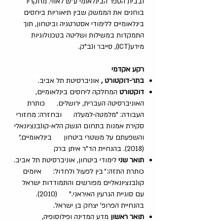
ובבית הספר הבינלאומי ע"ש לאווי. מחקריו
בוחנים את הממשק שבין תיאוריות ביחסים
בינלאומיים ללימודי אסטרטגיה וביטחון, תוך
התמקדות במשילות ושליטה בטכנולוגיות
מידע(ICT), סייבר ונב"ק.
רקע אקדמי
בתר-דוקטורט ,
אוניברסיטת תל אביב.
דוקטורט
המחלקה ליחסים בינלאומיים,
האוניברסיטה העברית, ירושלים. כותרת
העבודה: "מלמטה-למעלה ובחזרה: מחזורי
סקירת אמנות בתחום הנשק הלא-קונבנציונאלי
והשפעתם על משטרי ביטחון בינלאומיים
."
(2018). בהנחיית הד"ר איתן ברק
תואר שני
לימודי ביטחון, אוניברסיטת תל אביב.
כותרת התזה:
"
בין לפעול ולחדול: איומים
קונבנציונאליים מפורשים והתמודדות ישראל
עם סוגיית הגרעין האיראני." (2010).
בהנחיית הפרופ' יצחק בן ישראל.
תואר ראשון
מדע המדינה ופילוסופיה,